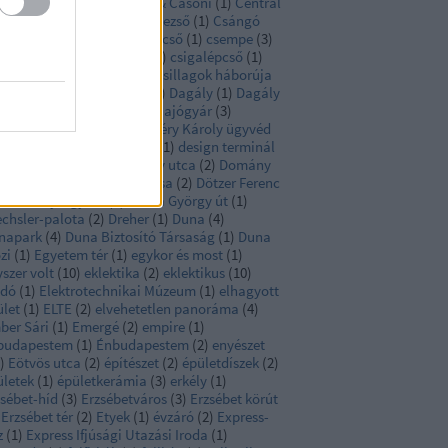
llmeyer Ferenc
(
1
)
Casoni & Casoni
(
1
)
Central
rk
(
1
)
Citadella
(
1
)
Csaba Rezső
(
1
)
Csángó
ca
(
5
)
csarnok
(
2
)
cselédlépcső
(
1
)
csempe
(
3
)
engery utca
(
3
)
csészealj
(
1
)
csigalépcső
(
1
)
ikágó
(
3
)
Csikász Imre
(
1
)
Csillagok háborúja
csillár
(
1
)
Czigler Győző
(
3
)
Dagály
(
1
)
Dagály
ca
(
1
)
Dante
(
1
)
Danubius Hajógyár
(
3
)
genfeld
(
1
)
Delej utca
(
1
)
Déry Károly ügyvéd
Déry Tibor
(
1
)
Design Hét
(
1
)
design terminál
Dessewffy utca
(
2
)
Dohány utca
(
2
)
Domány
renc
(
7
)
Domonyi Brüll Miksa
(
2
)
Dötzer Ferenc
Dózsa György tér
(
2
)
Dózsa György út
(
1
)
echsler-palota
(
2
)
Dreher
(
1
)
Duna
(
4
)
napark
(
4
)
Duna Biztosító Társaság
(
1
)
Duna
zi
(
1
)
Egyetem tér
(
1
)
egykor és most
(
1
)
szer volt
(
10
)
eklektika
(
2
)
eklektikus
(
10
)
adó
(
1
)
Elektrotechnikai Múzeum
(
1
)
elhagyott
ület
(
1
)
ELTE
(
2
)
elvehetetlen panoráma
(
4
)
ber Sári
(
1
)
Emergé
(
2
)
empire
(
1
)
budapestem
(
1
)
Énbudapestem
(
2
)
enyészet
)
Eötvös utca
(
2
)
építészet
(
2
)
épületdíszek
(
2
)
ületek
(
1
)
épületkerámia
(
3
)
erkély
(
1
)
zsébet-híd
(
3
)
Erzsébetváros
(
3
)
Erzsébet körút
Erzsébet tér
(
2
)
Etyek
(
1
)
évzáró
(
2
)
Express-
z
(
1
)
Express Ifjúsági Utazási Iroda
(
1
)