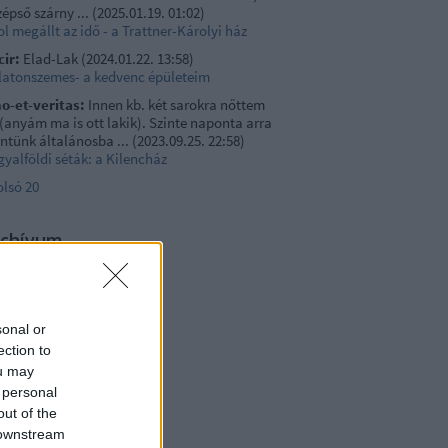
épső szárny ...
(
2025.01.19. 01:02
)
l megállt az idő - a Trattner-Károlyi ház
cir:
Elad-Lak
(
2024.01.22. 13:58
)
latonszemes- a kedvenc épületeim
no-et-veritas:
Innen kb. két sarokra nőttem
 (anyám ma is ott lakik). Szinte naponta arra
ntünk általánosba ...
(
2023.09.25. 22:58
)
yalföldi séták: a Kilencház
olsó 20
rchívum
23 május
(
1
)
21 szeptember
(
3
)
1 június
(
1
)
21 május
(
1
)
sonal or
1 február
(
4
)
ection to
20 május
(
1
)
0 április
(
1
)
ou may
0 február
(
1
)
 personal
19 november
(
1
)
out of the
19 május
(
1
)
 downstream
17 december
(
1
)