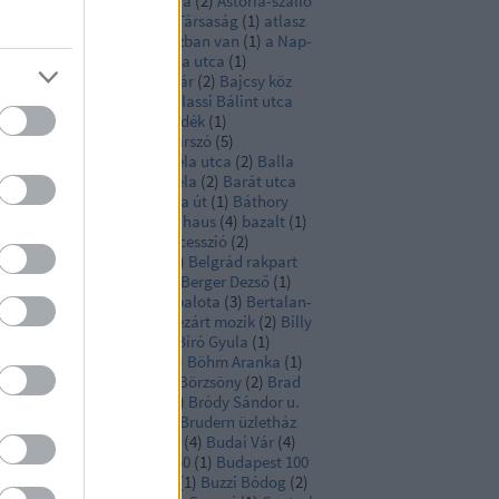
art deco
(
2
)
árvíz
(
2
)
Astoria
(
2
)
Astoria-szálló
Atlantica Tengerhajózási Társaság
(
1
)
atlasz
Attila út
(
1
)
A gyilkos a házban van
(
1
)
a Nap-
gy legjobb épületei
(
3
)
Baba utca
(
1
)
dacsonytomaj
(
1
)
Bagolyvár
(
2
)
Bajcsy köz
Bajcsy Zsilinszky Út
(
7
)
Balassi Bálint utca
Balaton
(
18
)
Balaton-felvidék
(
1
)
latonboglár
(
3
)
Balatonszárszó
(
5
)
latonszemes
(
10
)
Balázs Béla utca
(
2
)
Balla
nrik
(
1
)
barakk
(
1
)
Barát Béla
(
2
)
Barát utca
Baross utca
(
1
)
Bartók Béla út
(
1
)
Báthory
ca
(
1
)
Batthyány tér
(
1
)
bauhaus
(
4
)
bazalt
(
1
)
ilika
(
1
)
Bécs
(
2
)
bécsi szecesszió
(
2
)
kásmegyer
(
2
)
Békés Pál
(
1
)
Belgrád rakpart
Belváros
(
2
)
Belvedere
(
2
)
Berger Dezső
(
1
)
rház
(
13
)
berpalota
(
1
)
bérpalota
(
3
)
Bertalan-
var
(
1
)
Bethlen udvar
(
1
)
bezárt mozik
(
2
)
Billy
lgrim
(
1
)
Binder Ferenc
(
1
)
Bíró Gyula
(
1
)
ha Lujza tér
(
3
)
blogger
(
2
)
Böhm Aranka
(
1
)
ntás
(
13
)
Borovitz Imre
(
1
)
Börzsöny
(
2
)
Brad
t
(
1
)
Brauch hentesüzlet
(
1
)
Bródy Sándor u.
(
1
)
Bródy Sándor utca
(
3
)
Brudern üzletház
Bruno Baptistelli
(
1
)
Buda
(
4
)
Budai Vár
(
4
)
dapest100
(
20
)
Budapest150
(
1
)
Budapest 100
BÚÉK
(
1
)
Bukovich Gyula
(
1
)
Buzzi Bódog
(
2
)