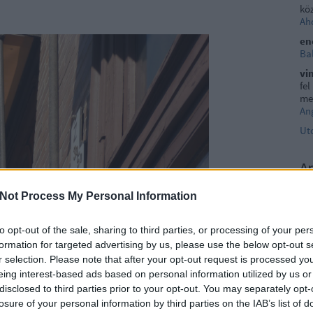
köz
Aho
en
Ba
vi
fel
me
Ang
Ut
A
20
20
Not Process My Personal Information
202
20
to opt-out of the sale, sharing to third parties, or processing of your per
202
formation for targeted advertising by us, please use the below opt-out s
20
202
r selection. Please note that after your opt-out request is processed y
202
eing interest-based ads based on personal information utilized by us or
20
disclosed to third parties prior to your opt-out. You may separately opt-
20
losure of your personal information by third parties on the IAB’s list of
20