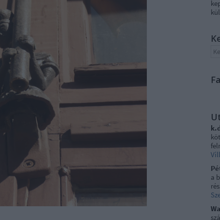
ke
kül
K
F
U
k.
kö
fel
Vi
Pé
a 
rés
Sze
Wa
szá