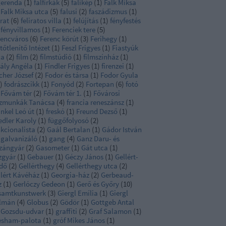
gerenda
(
1
)
falfirkák
(
5
)
falikép
(
1
)
Falk Miksa
Falk Miksa utca
(
5
)
falusi
(
2
)
faszádizmus
(
1
)
irat
(
6
)
feliratos villa
(
1
)
felújítás
(
1
)
fényfestés
fényvillamos
(
1
)
Ferenciek tere
(
5
)
rencváros
(
6
)
Ferenc körút
(
3
)
Ferihegy
(
1
)
tőtlenítő Intézet
(
1
)
Feszl Frigyes
(
1
)
Fiastyúk
ca
(
2
)
film
(
2
)
filmstúdió
(
1
)
filmszínház
(
1
)
nály Angéla
(
1
)
Findler Frigyes
(
1
)
firenzei
(
1
)
cher József
(
2
)
Fodor és társa
(
1
)
Fodor Gyula
)
fodrászcikk
(
1
)
Fonyód
(
2
)
Fortepan
(
6
)
fotó
Fővám tér
(
2
)
Fővám tér 1.
(
1
)
Fővárosi
zmunkák Tanácsa
(
4
)
francia reneszánsz
(
1
)
nkel Leó út
(
1
)
freskó
(
1
)
Freund Dezső
(
1
)
edler Karoly
(
1
)
függőfolyosó
(
2
)
nkcionalista
(
2
)
Gaál Bertalan
(
1
)
Gádor István
galvanizáló
(
1
)
gang
(
4
)
Ganz Daru- és
zángyár
(
2
)
Gasometer
(
1
)
Gát utca
(
1
)
zgyár
(
1
)
Gebauer
(
1
)
Géczy János
(
1
)
Gellért-
rdő
(
2
)
Gellérthegy
(
4
)
Gellérthegy utca
(
2
)
llért Kávéház
(
1
)
Georgia-ház
(
2
)
Gerbeaud-
z
(
1
)
Gerlóczy Gedeon
(
1
)
Gerő és Győry
(
10
)
samtkunstwerk
(
3
)
Giergl Emília
(
1
)
Giergl
lmán
(
4
)
Globus
(
2
)
Gödör
(
1
)
Gottgeb Antal
Gozsdu-udvar
(
1
)
graffiti
(
2
)
Graf Salamon
(
1
)
esham-palota
(
1
)
gróf Mikes János
(
1
)