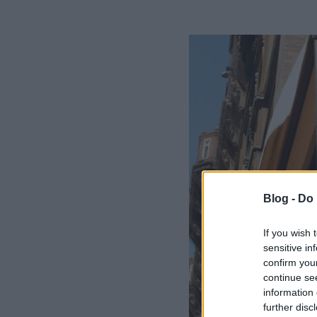
Blog -
Do 
If you wish 
sensitive in
confirm you
continue se
information 
further disc