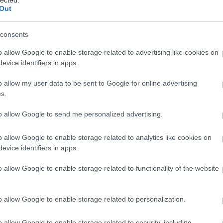
(
2
)
Out
(
2
)
(
1
)
he
consents
Ba
(
2
)
o allow Google to enable storage related to advertising like cookies on
(
1
)
Ba
evice identifiers in apps.
Ba
He
o allow my user data to be sent to Google for online advertising
(
1
)
s.
ut
Baz
to allow Google to send me personalized advertising.
Bé
(
1
)
bé
o allow Google to enable storage related to analytics like cookies on
ud
evice identifiers in apps.
Pi
Bla
o allow Google to enable storage related to functionality of the website
bo
Pit
22.
(
1
)
o allow Google to enable storage related to personalization.
Bu
(
6
)
o allow Google to enable storage related to security, including