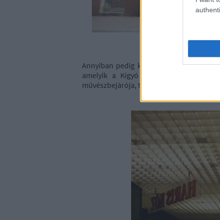
authenti
Annyiban pedig kijavítanám magamat, ho
amelyik a Kígyó udvarban még nyitva 
művészbejárója, tehát ők is biztos átjáró