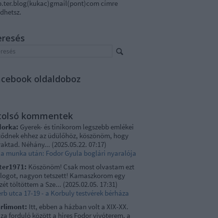
p.ter.blog(kukac)gmail(pont)com címre
dhetsz.
eresés
acebook oldaldoboz
tolsó kommentek
dorka:
Gyerek- és tinikorom legszebb emlékei
tődnek ehhez az üdülőhöz, köszönöm, hogy
raktad. Néhány...
(
2025.05.22. 07:17
)
lla munka után: Fodor Gyula boglári nyaralója
ter1971:
Köszönöm! Csak most olvastam ezt
blogot, nagyon tetszett! Kamaszkorom egy
zét töltöttem a Sze...
(
2025.02.05. 17:31
)
rb utca 17-19 - a Korbuly testvérek bérháza
rlimont:
Itt, ebben a házban volt a XIX-XX.
za forduló között a hires Fodor vivóterem, a