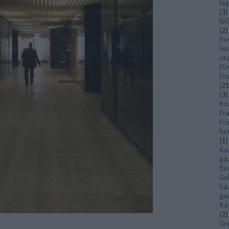
fa
(
3
)
fel
(
2
)
Fe
Fer
ut
Fi
Fis
(
21
(
3
)
Kö
Fra
Fri
fu
(
1
)
Ka
gá
fü
Ge
há
ge
Ká
(
2
)
Gr