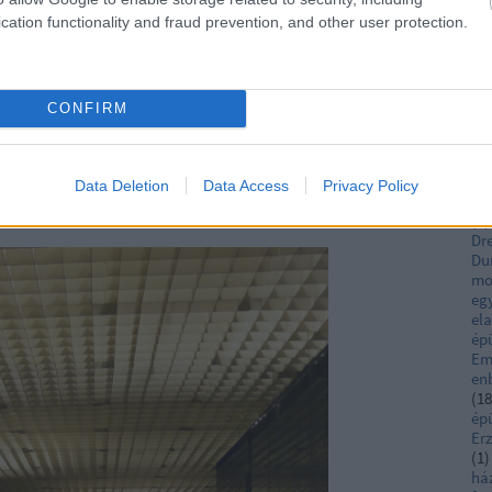
Ca
Pa
cation functionality and fraud prevention, and other user protection.
ut
Cs
Cs
(
1
)
CONFIRM
ut
De
gy a mai terepszemlémen felfedeztem egy utazási irodát,
(
1
)
tart, és a Katona József Színháznak is innét nyílik a
(
2
)
Data Deletion
Data Access
Privacy Policy
 közönség.
Fe
(
1
)
Dr
Du
mo
egy
el
ép
Em
en
(
18
ép
Er
(
1
)
há