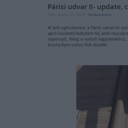
Párisi udvar II- update,
2011. április 19. 21:20
-
Varázsceruza
Ki kell egészítenem a Párisi udvarról sz
apró részletet fedeztem fel, amit muszáj m
napernyő, főleg a nyitott fagyiablakhoz,
bizony ilyen csinos fiúk díszítik: