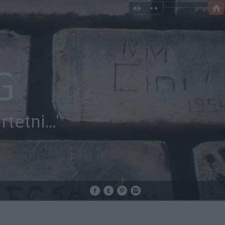
G
etni..."