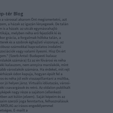
p-tér Blog
n a várossal akarom Önt megismertetni, azt
zem, a házak az igazán lényegesek. De talán
m is a házak: az utcák egymásrahajló
tikája, melyben néha erő fejeződik ki és
kor grácia, a forgalmak hőfoka talán, a
terek és a szobrok éghajlati viszonyai, az
tóbusz-számokkal kapcsolatos irodalmi
zociációk vagy valami ilyesmi. Hisz Ön ért
gem." (Szerb Antal: Budapesti kalauz
rslakók számára) Ez az én fővárosi és néha
déki kalauzom, nem annyira marslakók, mint
ább városlakók számára. Ha érdekel, mit rejt
bérházak ódon kapuja, hogyan épült fel a
os és néha jól esik visszapillantani a múltba,
or jó helyen jársz. Virtuális időutazás, városi-
éki csavargások és retró. Az oldalon publikált
nyképek nagy része a sajátom (ellenkező
tben azt külön jelzem). Saját képeim és az
saim szerzői joga fenntartva, felhasználásuk
ZÁRÓLAG az írásos engedélyemmel
etséges. E-mailt a