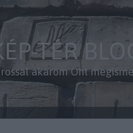
KÉP-TÉR BLO
árossal akarom Önt megismert