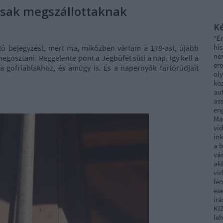
 csak megszállottaknak
Ké
"É
his
óló bejegyzést, mert ma, miközben vártam a 178-ast, újabb
ne
egosztani. Reggelente pont a Jégbüfét süti a nap, így kell a
ero
 a gofriablakhoz, és amúgy is. És a napernyők tartórúdjait
oly
köz
au
ass
en
Ma
vi
ink
a 
vár
akk
vid
fé
ese
írá
KI
leh