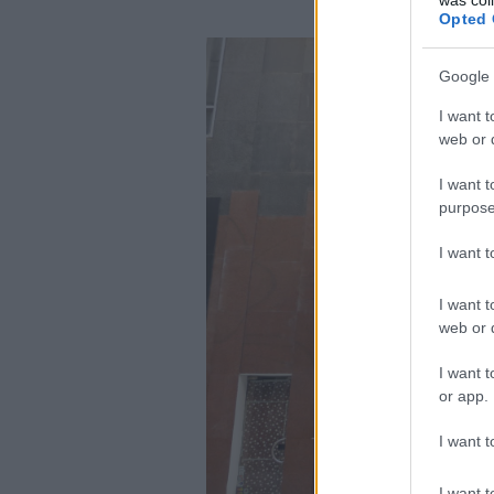
Opted 
Google 
I want t
web or d
I want t
purpose
I want 
I want t
web or d
I want t
or app.
I want t
I want t