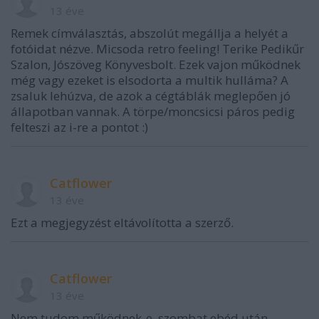
13 éve
Remek címválasztás, abszolút megállja a helyét a
fotóidat nézve. Micsoda retro feeling! Terike Pedikűr
Szalon, Jószöveg Könyvesbolt. Ezek vajon működnek
még vagy ezeket is elsodorta a multik hulláma? A
zsaluk lehúzva, de azok a cégtáblák meglepően jó
állapotban vannak. A törpe/moncsicsi páros pedig
felteszi az i-re a pontot :)
Catflower
13 éve
Ezt a megjegyzést eltávolította a szerző.
Catflower
13 éve
Nem tudom működnek-e, szombat ebéd után