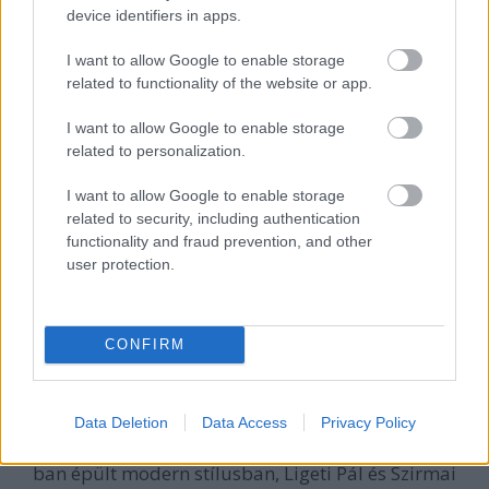
A Bajcsy sarkán változik a kép, modern házak
device identifiers in apps.
jönnek:
I want to allow Google to enable storage
related to functionality of the website or app.
I want to allow Google to enable storage
related to personalization.
I want to allow Google to enable storage
related to security, including authentication
functionality and fraud prevention, and other
user protection.
CONFIRM
Lövésnyomok az Ó utcán sarkán álló ház (Bajcsy köz
Data Deletion
Data Access
Privacy Policy
1) falán. Egyben az utca legszebb háza is, 1937-38-
ban épült modern stílusban, Ligeti Pál és Szirmai