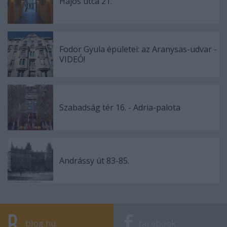
Hajós utca 21.
Fodor Gyula épületei: az Aranysas-udvar -
VIDEÓ!
Szabadság tér 16. - Adria-palota
Andrássy út 83-85.
blog.hu
facebook