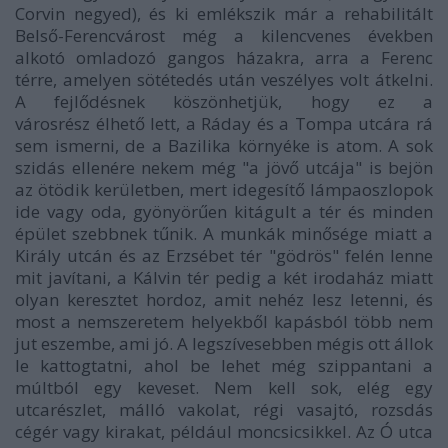
Corvin negyed), és ki emlékszik már a rehabilitált
Belső-Ferencvárost még a kilencvenes években
alkotó omladozó gangos házakra, arra a Ferenc
térre, amelyen sötétedés után veszélyes volt átkelni.
A fejlődésnek köszönhetjük, hogy ez a
városrész élhető lett, a Ráday és a Tompa utcára rá
sem ismerni, de a Bazilika környéke is atom. A sok
szidás ellenére nekem még "a jövő utcája" is bejön
az ötödik kerületben, mert idegesítő lámpaoszlopok
ide vagy oda, gyönyörűen kitágult a tér és minden
épület szebbnek tűnik. A munkák minősége miatt a
Király utcán és az Erzsébet tér "gödrös" felén lenne
mit javítani, a Kálvin tér pedig a két irodaház miatt
olyan keresztet hordoz, amit nehéz lesz letenni, és
most a
nemszeretem
helyekből kapásból több nem
jut eszembe, ami jó. A legszívesebben mégis ott állok
le kattogtatni, ahol be lehet még szippantani a
múltból egy keveset. Nem kell sok, elég egy
utcarészlet, málló vakolat, régi vasajtó, rozsdás
cégér vagy kirakat, például moncsicsikkel. Az Ó utca