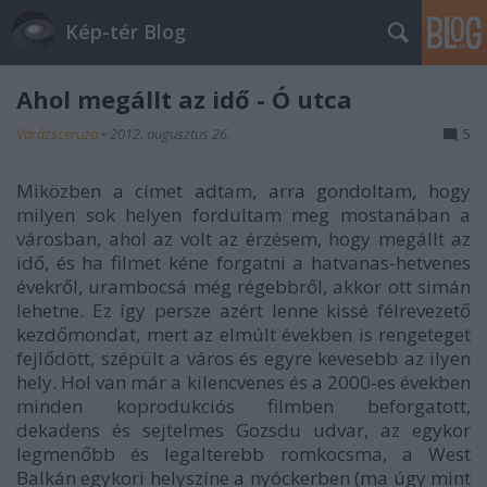
Kép-tér Blog
Ahol megállt az idő - Ó utca
Varázsceruza
•
2012. augusztus 26.
5
Miközben a címet adtam, arra gondoltam, hogy
milyen sok helyen fordultam meg mostanában a
városban, ahol az volt az érzésem, hogy megállt az
idő, és ha filmet kéne forgatni a hatvanas-hetvenes
évekről, urambocsá még régebbről, akkor ott simán
lehetne. Ez így persze azért lenne kissé félrevezető
kezdőmondat, mert az elmúlt években is rengeteget
fejlődött, szépült a város és egyre kevesebb az ilyen
hely. Hol van már a kilencvenes és a 2000-es években
minden koprodukciós filmben beforgatott,
dekadens és sejtelmes Gozsdu udvar, az egykor
legmenőbb és legalterebb romkocsma, a West
Balkán egykori helyszíne a nyóckerben (ma úgy mint