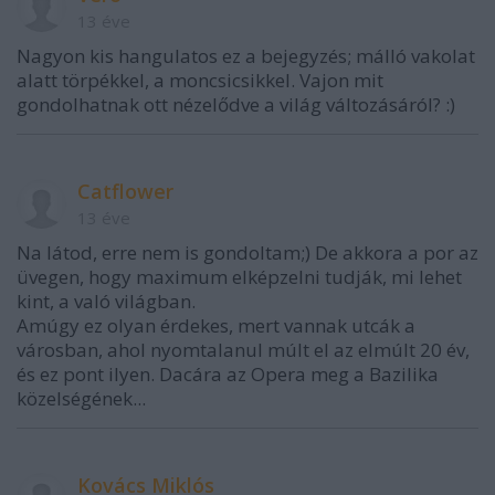
13 éve
Nagyon kis hangulatos ez a bejegyzés; málló vakolat
alatt törpékkel, a moncsicsikkel. Vajon mit
gondolhatnak ott nézelődve a világ változásáról? :)
Catflower
13 éve
Na látod, erre nem is gondoltam;) De akkora a por az
üvegen, hogy maximum elképzelni tudják, mi lehet
kint, a való világban.
Amúgy ez olyan érdekes, mert vannak utcák a
városban, ahol nyomtalanul múlt el az elmúlt 20 év,
és ez pont ilyen. Dacára az Opera meg a Bazilika
közelségének...
Kovács Miklós