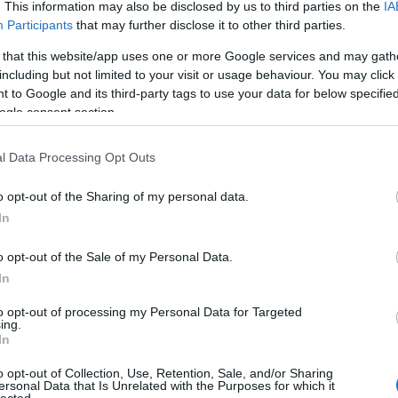
. This information may also be disclosed by us to third parties on the
IA
To
Participants
that may further disclose it to other third parties.
C
 that this website/app uses one or more Google services and may gath
including but not limited to your visit or usage behaviour. You may click 
18
 to Google and its third-party tags to use your data for below specifi
(
1
)
18
ogle consent section.
(
1
)
19
l Data Processing Opt Outs
fo
Adr
ae
o opt-out of the Sharing of my personal data.
id
In
Al
Al
alu
o opt-out of the Sale of my Personal Data.
út
In
And
And
to opt-out of processing my Personal Data for Targeted
An
ing.
(
1
)
In
An
ar
o opt-out of Collection, Use, Retention, Sale, and/or Sharing
Sa
ersonal Data that Is Unrelated with the Purposes for which it
lected.