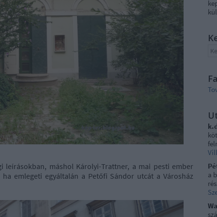
ke
kül
K
F
To
U
k.
kö
fel
Vi
égi leírásokban, máshol Károlyi-Trattner, a mai pesti ember
Pé
a 
, ha emlegeti egyáltalán a Petőfi Sándor utcát a Városház
rés
Sze
Wa
szá