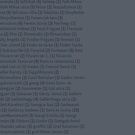
gerenda
(
1
)
falfirkák
(
5
)
falikép
(
1
)
Falk Miksa
Falk Miksa utca
(
5
)
falusi
(
2
)
faszádizmus
(
1
)
irat
(
6
)
feliratos villa
(
1
)
felújítás
(
1
)
fényfestés
fényvillamos
(
1
)
Ferenciek tere
(
5
)
rencváros
(
6
)
Ferenc körút
(
3
)
Ferihegy
(
1
)
tőtlenítő Intézet
(
1
)
Feszl Frigyes
(
1
)
Fiastyúk
ca
(
2
)
film
(
2
)
filmstúdió
(
1
)
filmszínház
(
1
)
nály Angéla
(
1
)
Findler Frigyes
(
1
)
firenzei
(
1
)
cher József
(
2
)
Fodor és társa
(
1
)
Fodor Gyula
)
fodrászcikk
(
1
)
Fonyód
(
2
)
Fortepan
(
6
)
fotó
Fővám tér
(
2
)
Fővám tér 1.
(
1
)
Fővárosi
zmunkák Tanácsa
(
4
)
francia reneszánsz
(
1
)
nkel Leó út
(
1
)
freskó
(
1
)
Freund Dezső
(
1
)
edler Karoly
(
1
)
függőfolyosó
(
2
)
nkcionalista
(
2
)
Gaál Bertalan
(
1
)
Gádor István
galvanizáló
(
1
)
gang
(
4
)
Ganz Daru- és
zángyár
(
2
)
Gasometer
(
1
)
Gát utca
(
1
)
zgyár
(
1
)
Gebauer
(
1
)
Géczy János
(
1
)
Gellért-
rdő
(
2
)
Gellérthegy
(
4
)
Gellérthegy utca
(
2
)
llért Kávéház
(
1
)
Georgia-ház
(
2
)
Gerbeaud-
z
(
1
)
Gerlóczy Gedeon
(
1
)
Gerő és Győry
(
10
)
samtkunstwerk
(
3
)
Giergl Emília
(
1
)
Giergl
lmán
(
4
)
Globus
(
2
)
Gödör
(
1
)
Gottgeb Antal
Gozsdu-udvar
(
1
)
graffiti
(
2
)
Graf Salamon
(
1
)
esham-palota
(
1
)
gróf Mikes János
(
1
)