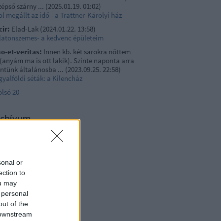
épső szárny ...
(
2025.01.19. 01:02
)
l megállt az idő - a Trattner-Károlyi ház
cir:
Elad-Lak
(
2024.01.22. 13:58
)
latonszemes- a kedvenc épületeim
no-et-veritas:
Innen kb. két sarokra nőttem
 (anyám ma is ott lakik). Szinte naponta arra
ntünk általánosba ...
(
2023.09.25. 22:58
)
yalföldi séták: a Kilencház
olsó 20
rchívum
23 május
(
1
)
21 szeptember
(
3
)
1 június
(
1
)
21 május
(
1
)
sonal or
1 február
(
4
)
ection to
20 május
(
1
)
0 április
(
1
)
ou may
0 február
(
1
)
 personal
19 november
(
1
)
out of the
19 május
(
1
)
 downstream
17 december
(
1
)