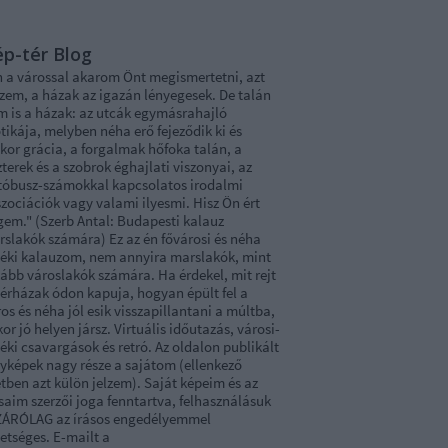
p-tér Blog
n a várossal akarom Önt megismertetni, azt
zem, a házak az igazán lényegesek. De talán
m is a házak: az utcák egymásrahajló
tikája, melyben néha erő fejeződik ki és
kor grácia, a forgalmak hőfoka talán, a
terek és a szobrok éghajlati viszonyai, az
tóbusz-számokkal kapcsolatos irodalmi
zociációk vagy valami ilyesmi. Hisz Ön ért
gem." (Szerb Antal: Budapesti kalauz
rslakók számára) Ez az én fővárosi és néha
déki kalauzom, nem annyira marslakók, mint
ább városlakók számára. Ha érdekel, mit rejt
bérházak ódon kapuja, hogyan épült fel a
os és néha jól esik visszapillantani a múltba,
or jó helyen jársz. Virtuális időutazás, városi-
éki csavargások és retró. Az oldalon publikált
nyképek nagy része a sajátom (ellenkező
tben azt külön jelzem). Saját képeim és az
saim szerzői joga fenntartva, felhasználásuk
ZÁRÓLAG az írásos engedélyemmel
etséges. E-mailt a