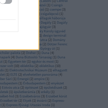
llmeyer Ferenc
(
1
)
Casoni & Casoni
(
1
)
Central
rk
(
1
)
Citadella
(
1
)
Csaba Rezső
(
1
)
Csángó
ca
(
5
)
csarnok
(
2
)
cselédlépcső
(
1
)
csempe
(
3
)
engery utca
(
3
)
csészealj
(
1
)
csigalépcső
(
1
)
ikágó
(
3
)
Csikász Imre
(
1
)
Csillagok háborúja
csillár
(
1
)
Czigler Győző
(
3
)
Dagály
(
1
)
Dagály
ca
(
1
)
Dante
(
1
)
Danubius Hajógyár
(
3
)
genfeld
(
1
)
Delej utca
(
1
)
Déry Károly ügyvéd
Déry Tibor
(
1
)
Design Hét
(
1
)
design terminál
Dessewffy utca
(
2
)
Dohány utca
(
2
)
Domány
renc
(
7
)
Domonyi Brüll Miksa
(
2
)
Dötzer Ferenc
Dózsa György tér
(
2
)
Dózsa György út
(
1
)
echsler-palota
(
2
)
Dreher
(
1
)
Duna
(
4
)
napark
(
4
)
Duna Biztosító Társaság
(
1
)
Duna
zi
(
1
)
Egyetem tér
(
1
)
egykor és most
(
1
)
szer volt
(
10
)
eklektika
(
2
)
eklektikus
(
10
)
adó
(
1
)
Elektrotechnikai Múzeum
(
1
)
elhagyott
ület
(
1
)
ELTE
(
2
)
elvehetetlen panoráma
(
4
)
ber Sári
(
1
)
Emergé
(
2
)
empire
(
1
)
budapestem
(
1
)
Énbudapestem
(
2
)
enyészet
)
Eötvös utca
(
2
)
építészet
(
2
)
épületdíszek
(
2
)
ületek
(
1
)
épületkerámia
(
3
)
erkély
(
1
)
zsébet-híd
(
3
)
Erzsébetváros
(
3
)
Erzsébet körút
Erzsébet tér
(
2
)
Etyek
(
1
)
évzáró
(
2
)
Express-
z
(
1
)
Express Ifjúsági Utazási Iroda
(
1
)