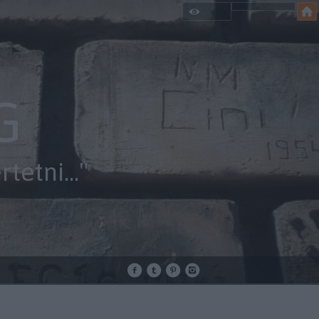
G
etni..."