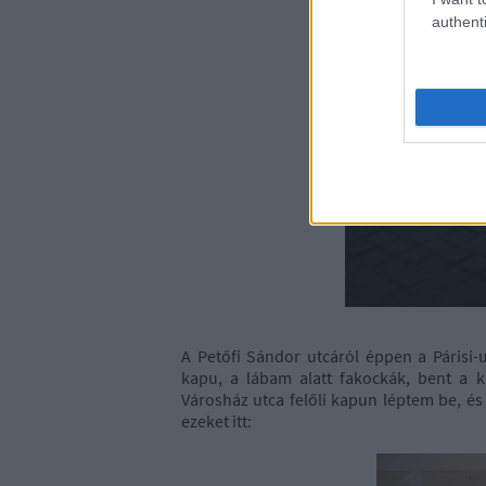
authenti
A Petőfi Sándor utcáról éppen a Párisi-u
kapu, a lábam alatt fakockák, bent a 
Városház utca felőli kapun léptem be, és
ezeket itt: