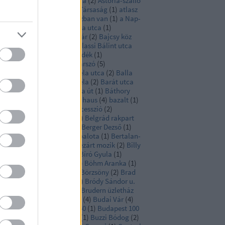
art deco
(
2
)
árvíz
(
2
)
Astoria
(
2
)
Astoria-szálló
Atlantica Tengerhajózási Társaság
(
1
)
atlasz
Attila út
(
1
)
A gyilkos a házban van
(
1
)
a Nap-
gy legjobb épületei
(
3
)
Baba utca
(
1
)
dacsonytomaj
(
1
)
Bagolyvár
(
2
)
Bajcsy köz
Bajcsy Zsilinszky Út
(
7
)
Balassi Bálint utca
Balaton
(
18
)
Balaton-felvidék
(
1
)
latonboglár
(
3
)
Balatonszárszó
(
5
)
latonszemes
(
10
)
Balázs Béla utca
(
2
)
Balla
nrik
(
1
)
barakk
(
1
)
Barát Béla
(
2
)
Barát utca
Baross utca
(
1
)
Bartók Béla út
(
1
)
Báthory
ca
(
1
)
Batthyány tér
(
1
)
bauhaus
(
4
)
bazalt
(
1
)
ilika
(
1
)
Bécs
(
2
)
bécsi szecesszió
(
2
)
kásmegyer
(
2
)
Békés Pál
(
1
)
Belgrád rakpart
Belváros
(
2
)
Belvedere
(
2
)
Berger Dezső
(
1
)
rház
(
13
)
bérpalota
(
3
)
berpalota
(
1
)
Bertalan-
var
(
1
)
Bethlen udvar
(
1
)
bezárt mozik
(
2
)
Billy
lgrim
(
1
)
Binder Ferenc
(
1
)
Bíró Gyula
(
1
)
ha Lujza tér
(
3
)
blogger
(
2
)
Böhm Aranka
(
1
)
ntás
(
13
)
Borovitz Imre
(
1
)
Börzsöny
(
2
)
Brad
t
(
1
)
Brauch hentesüzlet
(
1
)
Bródy Sándor u.
(
1
)
Bródy Sándor utca
(
3
)
Brudern üzletház
Bruno Baptistelli
(
1
)
Buda
(
4
)
Budai Vár
(
4
)
dapest100
(
20
)
Budapest150
(
1
)
Budapest 100
BÚÉK
(
1
)
Bukovich Gyula
(
1
)
Buzzi Bódog
(
2
)