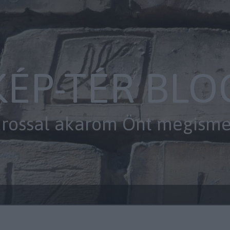
KÉP-TÉR BLO
árossal akarom Önt megismert