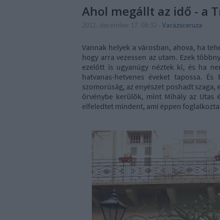
Ahol megállt az idő - a 
2012. december 17. 08:32
-
Varázsceruza
Vannak helyek a városban, ahova, ha tehe
hogy arra vezessen az utam. Ezek többnyi
ezelőtt is ugyanúgy néztek ki, és ha n
hatvanas-hetvenes éveket tapossa. És 
szomorúság, az enyészet poshadt szaga, e
örvénybe kerülök, mint Mihály az Utas é
elfeledtet mindent, ami éppen foglalkozta