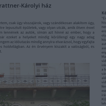
Trattner-Károlyi ház
Ké
"É
his
tem, csak úgy visszajárok, vagy szándékosan alakítom úgy,
ne
re lepusztult épületek, vagy olyan utcák, amik ötven évvel
ero
em lennének az autók, simán azt hinné az ember, hogy a
oly
bár ezeket a helyeket mindig körüllengi egy nagy adag
köz
ngem az időutazás mindig annyira elvarázsol, hogy egyfajta
au
s holdvilágban. Az én örvényem kiszakít a valóságból, és
ass
t.
en
Ma
vi
ink
a 
vár
akk
vid
fé
ese
írá
KI
leh