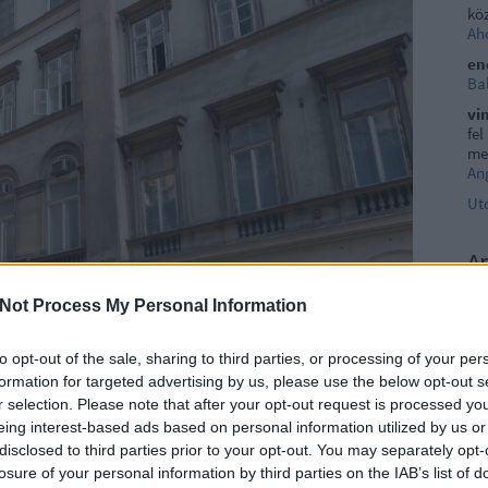
köz
Aho
en
Ba
vi
fel
me
Ang
Ut
A
20
20
Not Process My Personal Information
202
20
to opt-out of the sale, sharing to third parties, or processing of your per
202
formation for targeted advertising by us, please use the below opt-out s
20
202
r selection. Please note that after your opt-out request is processed y
202
eing interest-based ads based on personal information utilized by us or
20
disclosed to third parties prior to your opt-out. You may separately opt-
20
losure of your personal information by third parties on the IAB’s list of
20