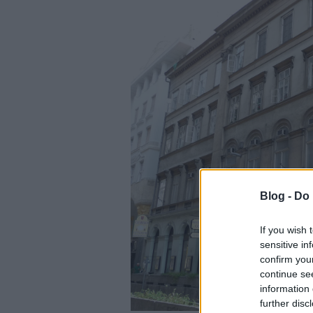
Blog -
Do 
If you wish 
sensitive in
confirm you
continue se
information 
further disc