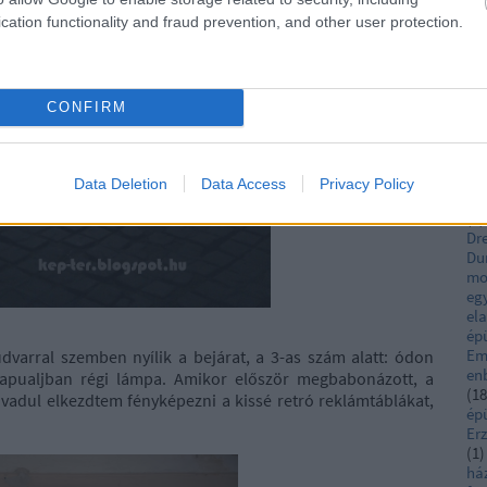
Ca
Pa
cation functionality and fraud prevention, and other user protection.
ut
Cs
Cs
(
1
)
CONFIRM
ut
De
(
1
)
(
2
)
Data Deletion
Data Access
Privacy Policy
Fe
(
1
)
Dr
Du
mo
egy
el
ép
Em
dvarral szemben nyílik a bejárat, a 3-as szám alatt: ódon
en
kapualjban régi lámpa. Amikor először megbabonázott, a
(
18
 vadul elkezdtem fényképezni a kissé retró reklámtáblákat,
ép
Er
(
1
)
há