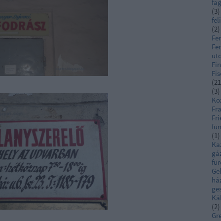
fa
(
3
)
fel
(
2
)
Fe
Fer
ut
Fi
Fis
(
21
(
3
)
Kö
Fra
Fri
fu
(
1
)
Ka
gá
fü
Ge
há
ge
Ká
(
2
)
Gr