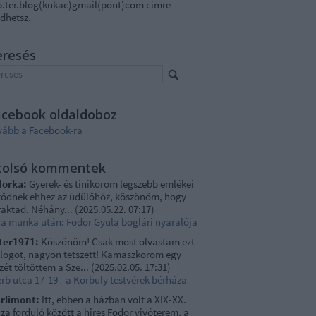
p.ter.blog(kukac)gmail(pont)com címre
dhetsz.
eresés
acebook oldaldoboz
vább a Facebook-ra
tolsó kommentek
dorka:
Gyerek- és tinikorom legszebb emlékei
tődnek ehhez az üdülőhöz, köszönöm, hogy
raktad. Néhány...
(
2025.05.22. 07:17
)
lla munka után: Fodor Gyula boglári nyaralója
ter1971:
Köszönöm! Csak most olvastam ezt
blogot, nagyon tetszett! Kamaszkorom egy
zét töltöttem a Sze...
(
2025.02.05. 17:31
)
rb utca 17-19 - a Korbuly testvérek bérháza
rlimont:
Itt, ebben a házban volt a XIX-XX.
za forduló között a hires Fodor vivóterem, a