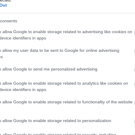
(
2
)
Out
(
2
)
(
1
)
he
consents
Ba
(
2
)
o allow Google to enable storage related to advertising like cookies on
(
1
)
Ba
evice identifiers in apps.
Ba
He
o allow my user data to be sent to Google for online advertising
(
1
)
s.
ut
Baz
to allow Google to send me personalized advertising.
Bé
(
1
)
bé
o allow Google to enable storage related to analytics like cookies on
ud
evice identifiers in apps.
Pi
Bla
o allow Google to enable storage related to functionality of the website
bo
Pit
22.
(
1
)
o allow Google to enable storage related to personalization.
Bu
(
6
)
o allow Google to enable storage related to security, including