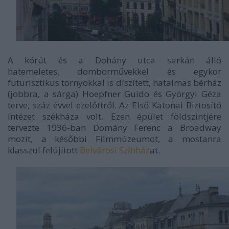
A körút és a Dohány utca sarkán álló
hatemeletes, domborművekkel és egykor
futurisztikus tornyokkal is díszített, hatalmas bérház
(jobbra, a sárga) Hoepfner Guido és Györgyi Géza
terve, száz évvel ezelőttről. Az Első Katonai Biztosító
Intézet székháza volt. Ezen épület földszintjére
tervezte 1936-ban Domány Ferenc a Broadway
mozit, a későbbi Filmmúzeumot, a mostanra
klasszul felújított
Belvárosi Színház
at.