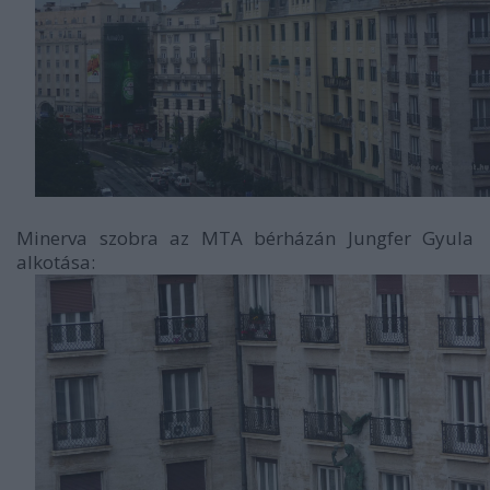
Minerva szobra az MTA bérházán Jungfer Gyula
alkotása: