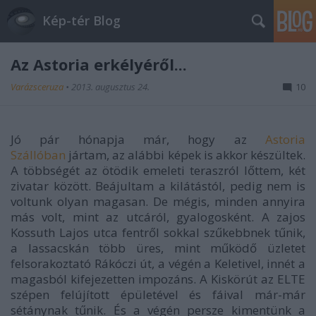
Kép-tér Blog
Az Astoria erkélyéről...
Varázsceruza
•
2013. augusztus 24.
10
Jó pár hónapja már, hogy az
Astoria
Szállóban
jártam, az alábbi képek is akkor készültek.
A többségét az ötödik emeleti teraszról lőttem, két
zivatar között. Beájultam a kilátástól, pedig nem is
voltunk olyan magasan. De mégis, minden annyira
más volt, mint az utcáról, gyalogosként. A zajos
Kossuth Lajos utca fentről sokkal szűkebbnek tűnik,
a lassacskán több üres, mint működő üzletet
felsorakoztató Rákóczi út, a végén a Keletivel, innét a
magasból kifejezetten impozáns. A Kiskörút az ELTE
szépen felújított épületével és fáival már-már
sétánynak tűnik. És a végén persze kimentünk a