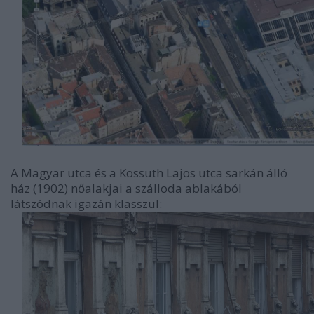
A Magyar utca és a Kossuth Lajos utca sarkán álló
ház (1902) nőalakjai a szálloda ablakából
látszódnak igazán klasszul: