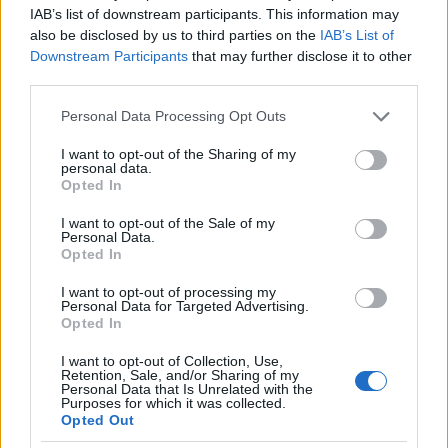
IAB’s list of downstream participants. This information may
Az erkélyen jobbra fordulva a Rákóczi út kanyarog:
also be disclosed by us to third parties on the
IAB’s List of
Downstream Participants
that may further disclose it to other
third parties.
Please note that this website/app uses one or more Google
Personal Data Processing Opt Outs
services and may gather and store information including but
not limited to your visit or usage behaviour. You may click to
I want to opt-out of the Sharing of my
personal data.
grant or deny consent to Google and its third-party tags to
Opted In
use your data for below specified purposes in below Google
consent section.
I want to opt-out of the Sale of my
Personal Data.
Opted In
I want to opt-out of processing my
Personal Data for Targeted Advertising.
Opted In
I want to opt-out of Collection, Use,
Retention, Sale, and/or Sharing of my
Personal Data that Is Unrelated with the
A tetődísszel ellátott épület (bal oldalt) közepén
Purposes for which it was collected.
lehet átmenni a Dohány utcára. A Rákóczi úton, a
Opted Out
buszmegállóban meg lehet csodálni a ház Schlick