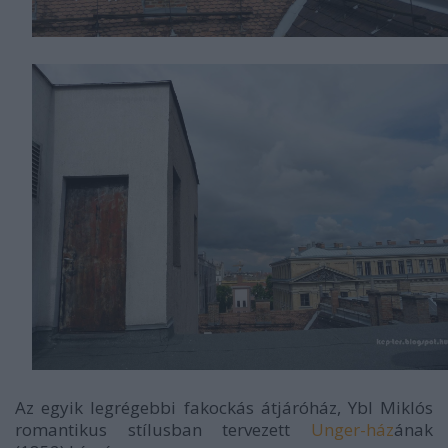
Az egyik legrégebbi fakockás átjáróház, Ybl Miklós
romantikus stílusban tervezett
Unger-ház
ának