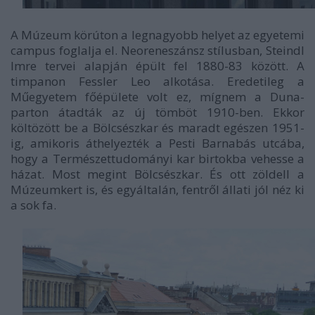
A Múzeum körúton a legnagyobb helyet az egyetemi
campus foglalja el. Neoreneszánsz stílusban, Steindl
Imre tervei alapján épült fel 1880-83 között. A
timpanon Fessler Leo alkotása. Eredetileg a
Műegyetem főépülete volt ez, mígnem a Duna-
parton átadták az új tömböt 1910-ben. Ekkor
költözött be a Bölcsészkar és maradt egészen 1951-
ig, amikoris áthelyezték a Pesti Barnabás utcába,
hogy a Természettudományi kar birtokba vehesse a
házat. Most megint Bölcsészkar. És ott zöldell a
Múzeumkert is, és egyáltalán, fentről állati jól néz ki
a sok fa.