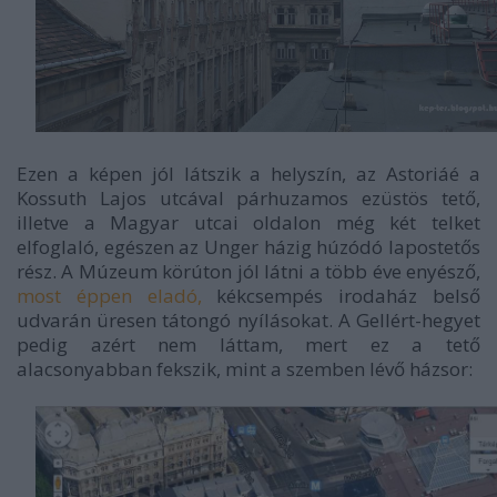
Ezen a képen jól látszik a helyszín, az Astoriáé a
Kossuth Lajos utcával párhuzamos ezüstös tető,
illetve a Magyar utcai oldalon még két telket
elfoglaló, egészen az Unger házig húzódó lapostetős
rész. A Múzeum körúton jól látni a több éve enyésző,
most éppen eladó,
kékcsempés irodaház belső
udvarán üresen tátongó nyílásokat. A Gellért-hegyet
pedig azért nem láttam, mert ez a tető
alacsonyabban fekszik, mint a szemben lévő házsor: