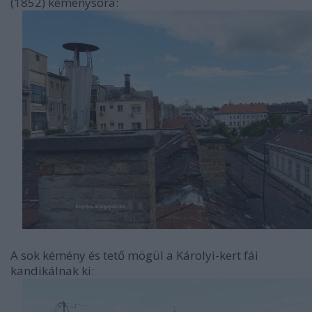
(1852) kéménysora:
A sok kémény és tető mögül a Károlyi-kert fái
kandikálnak ki: