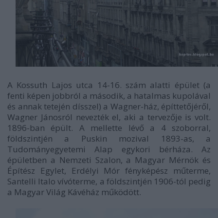
A Kossuth Lajos utca 14-16. szám alatti épület (a
fenti képen jobbról a második, a hatalmas kupolával
és annak tetején dísszel) a Wagner-ház, építtetőjéről,
Wagner Jánosról nevezték el, aki a tervezője is volt.
1896-ban épült. A mellette lévő a 4 szoborral,
földszintjén a Puskin mozival 1893-as, a
Tudományegyetemi Alap egykori bérháza. Az
épületben a Nemzeti Szalon, a Magyar Mérnök és
Építész Egylet, Erdélyi Mór fényképész műterme,
Santelli Italo vívóterme, a földszintjén 1906-tól pedig
a Magyar Világ Kávéház működött.