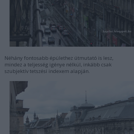
Néhány fontosabb épülethez útmutató is lesz,
mindez a teljesség igénye nélkül, inkább csak
szubjektív tetszési indexem alapján.