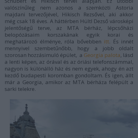
Schubert és Hikisch tervei alapján. Ez utóbbi
valószínűleg nem azonos a szemközti Astoria
majdani tervezőjével, Hikisch Rezsővel, aki akkor
még csak 18 éves. A háttérben Hültl Dezső városképi
jelentőségű terve, az MTA bérház, lépcsőházi
belopózásaim korszakának egyik korai és
meghatározó élménye, róla bővebben
itt
. És innét
mennyivel szembetűnőbb, hogy a jobb oldalt
szorosan hozzásimuló épület, a
Georgia palota
, lásd
a lenti képen, az órával és az óriási telefonszámmal,
nagyon is különálló ház és nem egyek, ahogy én azt
kezdő budapesti koromban gondoltam. És igen, állt
már a Georgia, amikor az MTA bérháza felépült a
sarki telekre.