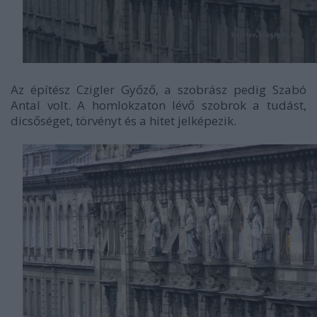
Az építész Czigler Győző, a szobrász pedig Szabó
Antal volt. A homlokzaton lévő szobrok a tudást,
dicsőséget, törvényt és a hitet jelképezik.