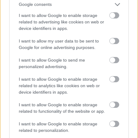
Ignác vasöntödéjében készült oszlopait, eredeti
Google consents
felirattal és dátummal.
I want to allow Google to enable storage
related to advertising like cookies on web or
device identifiers in apps.
I want to allow my user data to be sent to
Google for online advertising purposes.
I want to allow Google to send me
personalized advertising.
I want to allow Google to enable storage
related to analytics like cookies on web or
device identifiers in apps.
I want to allow Google to enable storage
related to functionality of the website or app.
Az egyik kedvencem, a kanyar, a Keleti pu. épülete és
I want to allow Google to enable storage
az arányok miatt:
related to personalization.