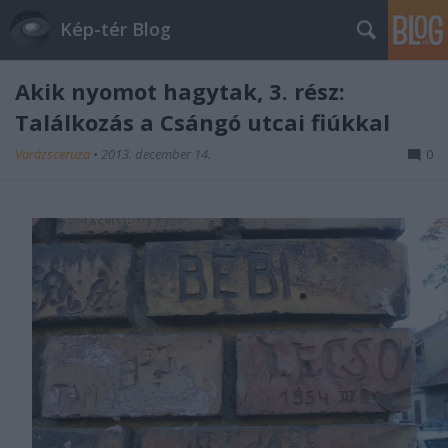
Kép-tér Blog
Akik nyomot hagytak, 3. rész:
Találkozás a Csángó utcai fiúkkal
Varázsceruza
•
2013. december 14.
0