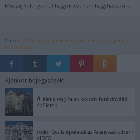
Muszáj volt nyomot hagyni, ezt nem hagyhattam ki.
Címkék:
1956
tégla
falfirkák
Angyalföld
Lecsó
Csángó utca
Rózsafa utca
Ajánlott bejegyzések:
Új élet a régi falak között- funkcióváltó
épületek
Fodor Gyula épületei: az Aranysas-udvar -
VIDEÓ!