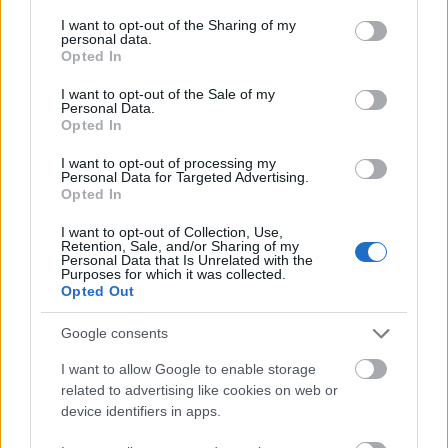
services and may gather and store information including but
not limited to your visit or usage behaviour. You may click to
I want to opt-out of the Sharing of my
personal data.
grant or deny consent to Google and its third-party tags to
Opted In
use your data for below specified purposes in below Google
consent section.
I want to opt-out of the Sale of my
Personal Data.
Opted In
a szomszéd ház, a Csángó utca 12 udvara, régen
még volt egy átjáró a két ház között
I want to opt-out of processing my
Personal Data for Targeted Advertising.
Opted In
I want to opt-out of Collection, Use,
Retention, Sale, and/or Sharing of my
Personal Data that Is Unrelated with the
Purposes for which it was collected.
Opted Out
Google consents
I want to allow Google to enable storage
related to advertising like cookies on web or
device identifiers in apps.