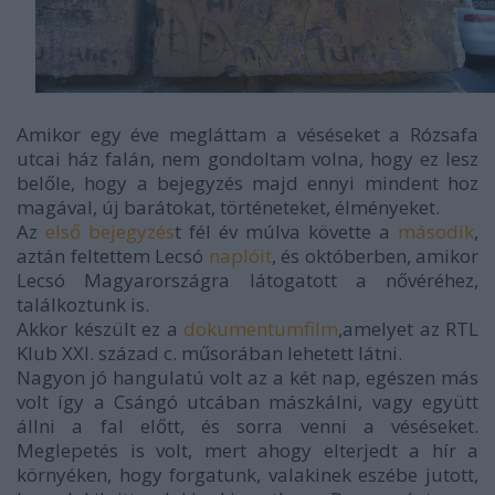
Amikor egy éve megláttam a véséseket a Rózsafa
utcai ház falán, nem gondoltam volna, hogy ez lesz
belőle, hogy a bejegyzés majd ennyi mindent hoz
magával, új barátokat, történeteket, élményeket.
Az
első bejegyzés
t fél év múlva követte a
második
,
aztán feltettem Lecsó
naplóit
, és októberben, amikor
Lecsó Magyarországra látogatott a nővéréhez,
találkoztunk is.
Akkor készült ez a
dokumentumfilm
,amelyet az RTL
Klub XXI. század c. műsorában lehetett látni.
Nagyon jó hangulatú volt az a két nap, egészen más
volt így a Csángó utcában mászkálni, vagy együtt
állni a fal előtt, és sorra venni a véséseket.
Meglepetés is volt, mert ahogy elterjedt a hír a
környéken, hogy forgatunk, valakinek eszébe jutott,