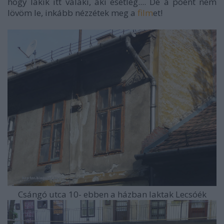
hogy lakik itt valaki, aki esetleg.... De a poént nem
lövöm le, inkább nézzétek meg a
film
et!
Csángó utca 10- ebben a házban laktak Lecsóék