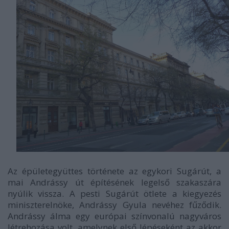
Az épületegyüttes története az egykori Sugárút, a
mai Andrássy út építésének legelső szakaszára
nyúlik vissza. A pesti Sugárút ötlete a kiegyezés
miniszterelnöke, Andrássy Gyula nevéhez fűződik.
Andrássy álma egy európai színvonalú nagyváros
létrehozása volt, amelynek első lépéseként az akkor