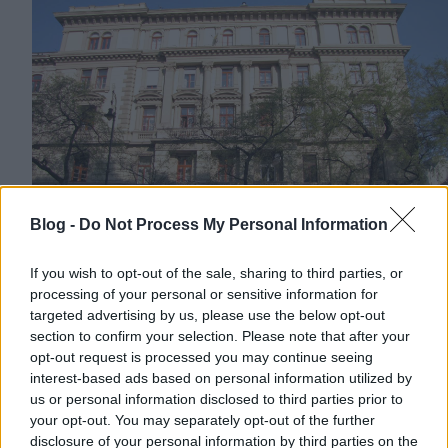
Blog -
Do Not Process My Personal Information
If you wish to opt-out of the sale, sharing to third parties, or
processing of your personal or sensitive information for
targeted advertising by us, please use the below opt-out
A tömböt a Haggenmacher család építtette. Róluk
section to confirm your selection. Please note that after your
már volt szó az Oktogon túloldalán álló
52-es számú
opt-out request is processed you may continue seeing
palota
kapcsán, s ott azt is leírtam, hogy a svájci
interest-based ads based on personal information utilized by
us or personal information disclosed to third parties prior to
származású Haggenmacher fivérek,
Henrik
és
Károly
your opt-out. You may separately opt-out of the further
eredetileg a malomiparban jeleskedtek, aztán
disclosure of your personal information by third parties on the
elkezdtek komolyan foglalkozni a sörfőzéssel és