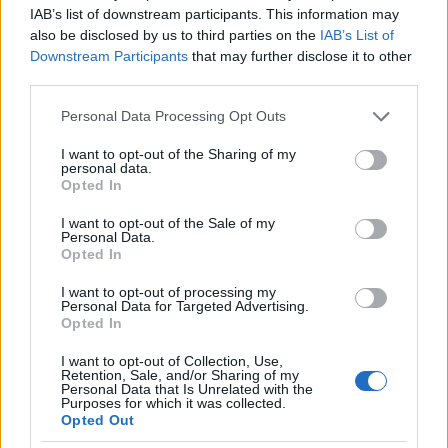
IAB’s list of downstream participants. This information may
részben az ifjabb Henrik házasodása révén aztán
also be disclosed by us to third parties on the
IAB’s List of
ebben is megvetették lábukat, sőt az évek során
Downstream Participants
that may further disclose it to other
ingatlanvagyonukat is sikerült szépen
third parties.
felduzzasztani. A címjegyzék szerint 1885-86-ban
már a családfő, id. Haggenmacher Henrik nevén van
Please note that this website/app uses one or more Google
Personal Data Processing Opt Outs
az Andrássy út 32-től 44-ig mindegyik épület, kivéve
services and may gather and store information including but
a 34-et, aminek tulajdonosa fia, az ifjabb Henrik és
not limited to your visit or usage behaviour. You may click to
I want to opt-out of the Sharing of my
personal data.
neje, Aich Emma. Nem tűnik túlzásnak az
grant or deny consent to Google and its third-party tags to
Opted In
ingatlanvásárlás nagy tételben, ha tudjuk, hogy a
use your data for below specified purposes in below Google
család fejének tíz gyermeke született, így biztosította
consent section.
I want to opt-out of the Sale of my
Personal Data.
mindegyiknek a jövőt. Óriási bérpalotáik voltak még
Opted In
a Szent István körúton is.
I want to opt-out of processing my
Personal Data for Targeted Advertising.
Opted In
I want to opt-out of Collection, Use,
Retention, Sale, and/or Sharing of my
Personal Data that Is Unrelated with the
Purposes for which it was collected.
Opted Out