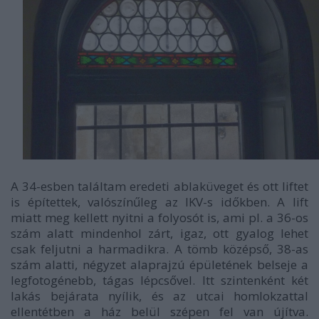
A 34-esben találtam eredeti ablaküveget és ott liftet
is építettek, valószínűleg az IKV-s időkben. A lift
miatt meg kellett nyitni a folyosót is, ami pl. a 36-os
szám alatt mindenhol zárt, igaz, ott gyalog lehet
csak feljutni a harmadikra. A tömb középső, 38-as
szám alatti, négyzet alaprajzú épületének belseje a
legfotogénebb, tágas lépcsővel. Itt szintenként két
lakás bejárata nyílik, és az utcai homlokzattal
ellentétben a ház belül szépen fel van újítva.