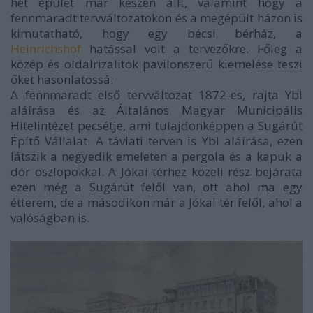
hét épület már készen állt, valamint hogy a
fennmaradt tervváltozatokon és a megépült házon is
kimutatható, hogy egy bécsi bérház, a
Heinrichshof
hatással volt a tervezőkre. Főleg a
közép és oldalrizalitok pavilonszerű kiemelése teszi
őket hasonlatossá.
A fennmaradt első tervváltozat 1872-es, rajta Ybl
aláírása és az Általános Magyar Municipális
Hitelintézet pecsétje, ami tulajdonképpen a Sugárút
Építő Vállalat.
A távlati terven is Ybl aláírása, ezen
látszik a negyedik emeleten a pergola és a kapuk a
dór oszlopokkal.
A Jókai térhez közeli rész bejárata
ezen még a Sugárút felől van, ott ahol ma egy
étterem, de a másodikon már a Jókai tér felől, ahol a
valóságban is.