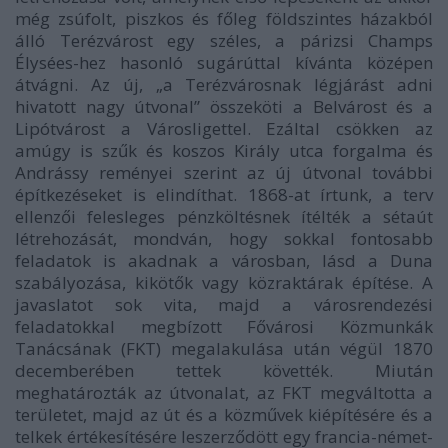
még zsúfolt, piszkos és főleg földszintes házakból
álló Terézvárost egy széles, a párizsi Champs
Élysées-hez hasonló sugárúttal kívánta középen
átvágni. Az új, „
a Terézvárosnak légjárást adni
hivatott nagy útvonal
” összeköti a Belvárost és a
Lipótvárost a Városligettel. Ezáltal csökken az
amúgy is szűk és koszos Király utca forgalma és
Andrássy reményei szerint az új útvonal további
építkezéseket is elindíthat. 1868-at írtunk, a terv
ellenzői felesleges pénzköltésnek ítélték a sétaút
létrehozását, mondván, hogy sokkal fontosabb
feladatok is akadnak a városban, lásd a Duna
szabályozása, kikötők vagy közraktárak építése. A
javaslatot sok vita, majd a városrendezési
feladatokkal megbízott Fővárosi Közmunkák
Tanácsának (FKT) megalakulása után végül 1870
decemberében tettek követték. Miután
meghatározták az útvonalat, az FKT megváltotta a
területet, majd az út és a közművek kiépítésére és a
telkek értékesítésére leszerződött egy francia-német-