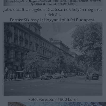
Jobb oldalt, az egykori Divatcsarnok helyén még üres
telek áll.
Forrás: Siklóssy L: Hogyan épült fel Budapest.
Fotó: Fortepan, 1960 körül