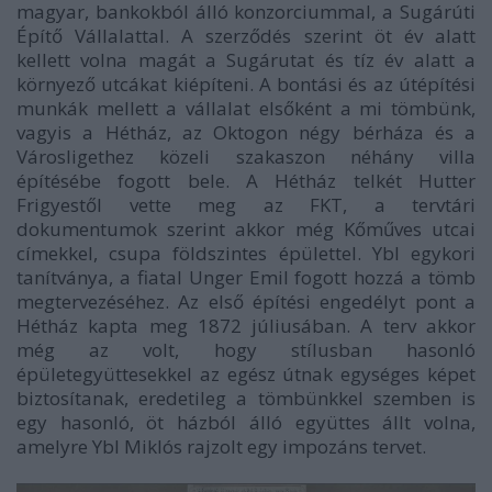
magyar, bankokból álló konzorciummal, a Sugárúti
Építő Vállalattal. A szerződés szerint öt év alatt
kellett volna magát a Sugárutat és tíz év alatt a
környező utcákat kiépíteni. A bontási és az útépítési
munkák mellett a vállalat elsőként a mi tömbünk,
vagyis a Hétház, az Oktogon négy bérháza és a
Városligethez közeli szakaszon néhány villa
építésébe fogott bele. A Hétház telkét Hutter
Frigyestől vette meg az FKT, a tervtári
dokumentumok szerint akkor még Kőműves utcai
címekkel, csupa földszintes épülettel. Ybl egykori
tanítványa, a fiatal Unger Emil fogott hozzá a tömb
megtervezéséhez. Az első építési engedélyt pont a
Hétház kapta meg 1872 júliusában. A terv akkor
még az volt, hogy stílusban hasonló
épületegyüttesekkel az egész útnak egységes képet
biztosítanak, eredetileg a tömbünkkel szemben is
egy hasonló, öt házból álló együttes állt volna,
amelyre Ybl Miklós rajzolt egy impozáns tervet.