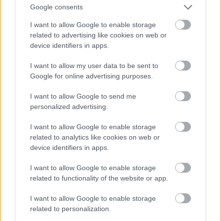
Google consents
I want to allow Google to enable storage
related to advertising like cookies on web or
device identifiers in apps.
I want to allow my user data to be sent to
De vessünk még egy pillantást az épületre, mely öt
Google for online advertising purposes.
traktusból áll, a Nagymező és a Jókai utca sarkán és
középen vannak a négyemeletes épületrészek, ezek
I want to allow Google to send me
közrefognak látszólag kettő, de valójában kétszer
personalized advertising.
kettő háromemeletes lakóházat. Az ikerlakóházak a
I want to allow Google to enable storage
34-36 és a 40-42 szám.
related to analytics like cookies on web or
device identifiers in apps.
I want to allow Google to enable storage
related to functionality of the website or app.
I want to allow Google to enable storage
related to personalization.