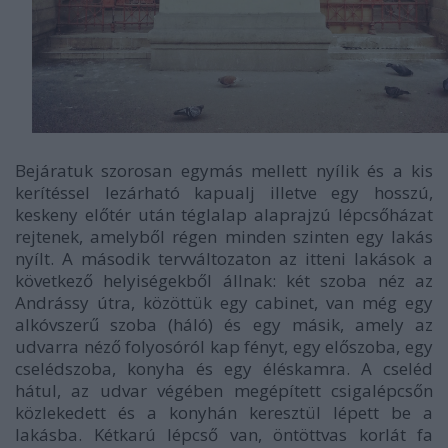
Bejáratuk szorosan egymás mellett nyílik és a kis
kerítéssel lezárható kapualj illetve egy hosszú,
keskeny előtér után téglalap alaprajzú lépcsőházat
rejtenek, amelyből régen minden szinten egy lakás
nyílt. A második tervváltozaton az itteni lakások a
következő helyiségekből állnak: két szoba néz az
Andrássy útra, közöttük egy cabinet, van még egy
alkóvszerű szoba (háló) és egy másik, amely az
udvarra néző folyosóról kap fényt, egy előszoba, egy
cselédszoba, konyha és egy éléskamra. A cseléd
hátul, az udvar végében megépített csigalépcsőn
közlekedett és a konyhán keresztül lépett be a
lakásba. Kétkarú lépcső van, öntöttvas korlát fa