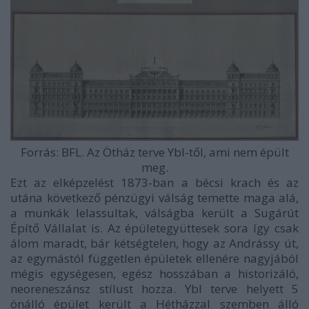
Forrás: BFL. Az Ötház terve Ybl-től, ami nem épült
meg.
Ezt az elképzelést 1873-ban a bécsi krach és az
utána következő pénzügyi válság temette maga alá,
a munkák lelassultak, válságba került a Sugárút
Építő Vállalat is. Az épületegyüttesek sora így csak
álom maradt, bár kétségtelen, hogy az Andrássy út,
az egymástól független épületek ellenére nagyjából
mégis egységesen, egész hosszában a historizáló,
neoreneszánsz stílust hozza. Ybl terve helyett 5
önálló épület került a Hétházzal szemben álló