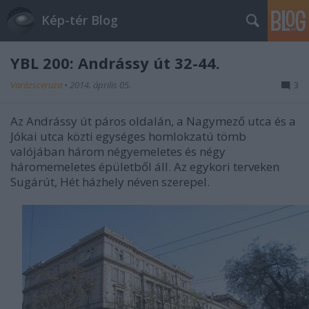
Kép-tér Blog
YBL 200: Andrássy út 32-44.
Varázsceruza
•
2014. április 05.
3
Az Andrássy út páros oldalán, a Nagymező utca és a
Jókai utca közti egységes homlokzatú tömb
valójában három négyemeletes és négy
háromemeletes épületből áll. Az egykori terveken
Sugárút, Hét házhely
néven szerepel.