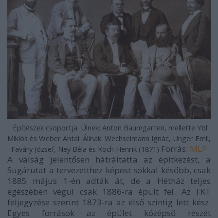
Építészek csoportja. Ülnek: Anton Baumgarten, mellette Ybl
Miklós és Weber Antal. Állnak: Wechselmann Ignác, Unger Emil,
Forrás:
MLP
Faváry József, Ney Béla és Koch Henrik (1871)
A válság jelentősen hátráltatta az építkezést, a
Sugárutat a tervezetthez képest sokkal később, csak
1885 május 1-én adták át, de a Hétház teljes
egészében végül csak 1886-ra épült fel. Az FKT
feljegyzése szerint 1873-ra az első szintig lett kész.
Egyes források az épület középső részét