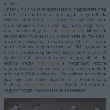
telekre.
Unger Emil a vállalat építészeként megtervezte még
a 122. szám alatti villát, ami ugyan megépült, de
később lebontották, a Hétházat viszont már nem
tudta befejezni, mert a sors úgy hozta, hogy 1873-
ban, harmincnégy évesen
meghalt
.
A Hétházzal
kapcsolatos munkákat Ybl Miklós vette át. Ybl akkor
ötvenkilenc éves, már túl van a Sugárút 1. és 2. szám
alatti épületek megtervezésén, az FKT ugyanis rá
bízza a városképileg kiemelt helyen, az Andrássy út
legelején álló házak terveinek megrajzolását, de
később mégis
más kapja
a megbízást, viszont
ugyanabban az évben elkezdi az Operaház munkáit,
ami végül 1884-re készül el. De ezekben az években
épül egy sor másik épülete is, a Fővámház, a
Bazilika, a
Degenfeld palota
, a Bakáts téri templom,
nagyon mozgalmas időszak ez az életében.