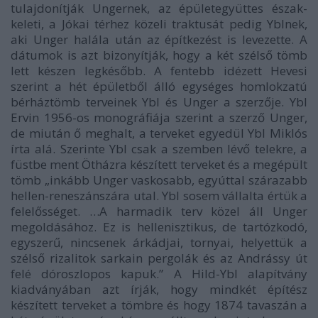
tulajdonítják Ungernek, az épületegyüttes észak-
keleti, a Jókai térhez közeli traktusát pedig Yblnek,
aki Unger halála után az építkezést is levezette. A
dátumok is azt bizonyítják, hogy a két szélső tömb
lett készen legkésőbb. A fentebb idézett Hevesi
szerint a hét épületből álló
egységes homlokzatú
bérháztömb
terveinek Ybl és Unger a szerzője. Ybl
Ervin 1956-os monográfiája szerint a szerző Unger,
de miután ő meghalt, a terveket egyedül Ybl Miklós
írta alá.
Szerinte
Ybl csak a szemben lévő telekre, a
füstbe ment Ötházra készített terveket és a megépült
tömb
„inkább Unger vaskosabb, egyúttal szárazabb
hellen-reneszánszára utal. Ybl sosem vállalta értük a
felelősséget. …A harmadik terv közel áll Unger
megoldásához. Ez is hellenisztikus, de tartózkodó,
egyszerű, nincsenek árkádjai, tornyai, helyettük a
szélső rizalitok sarkain pergolák és az Andrássy út
felé dóroszlopos kapuk.”
A Hild-Ybl alapítvány
kiadványában azt írják, hogy mindkét építész
készített terveket a tömbre és hogy 1874 tavaszán a