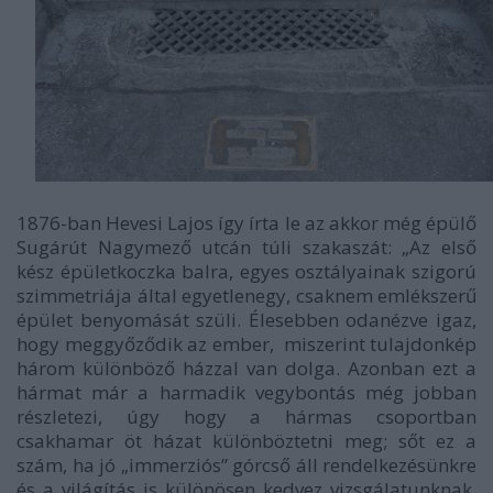
1876-ban Hevesi Lajos így írta le az akkor még épülő
Sugárút Nagymező utcán túli szakaszát:
„Az első
kész épületkoczka balra, egyes osztályainak szigorú
szimmetriája által egyetlenegy, csaknem emlékszerű
épület benyomását szüli. Élesebben odanézve igaz,
hogy meggyőződik az ember, miszerint tulajdonkép
három különböző házzal van dolga. Azonban ezt a
hármat már a harmadik vegybontás még jobban
részletezi, úgy hogy a hármas csoportban
csakhamar öt házat különböztetni meg; sőt ez a
szám, ha jó „immerziós” górcső áll rendelkezésünkre
és a világítás is különösen kedvez vizsgálatunknak,