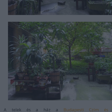
A telek és a ház a
Budapesti Czím és