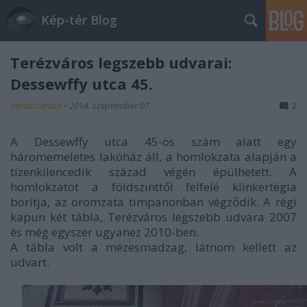
Kép-tér Blog
Terézváros legszebb udvarai:
Dessewffy utca 45.
Varázsceruza
•
2014. szeptember 07.
2
A Dessewffy utca 45-ös szám alatt egy
háromemeletes lakóház áll, a homlokzata alapján a
tizenkilencedik század végén épülhetett. A
homlokzatot a földszinttől felfelé klinkertégla
borítja, az oromzata timpanonban végződik. A régi
kapun két tábla, Terézváros legszebb udvara 2007
és még egyszer ugyanez 2010-ben.
A tábla volt a mézesmadzag, látnom kellett az
udvart.