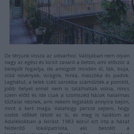
De térjünk vissza az udvarhoz. Valójában nem olyan
nagy az egész és kicsit zavaró a beton, ami először a
belépőt fogadja, de amögött minden él,
fák, buja,
zöld növények, virágok, hinta, mászóka és padok
.
Leghátul, a telek széli sarokba száműzték a porolót,
jobb helyet ennél nem is találhattak volna, nincs
szem előtt és ide csak a szomszéd házak hatalmas
tűzfalai néznek, ami nekem legalább annyira bejön,
mint a kert maga. Valahogy persze sejteni, hogy
szebb időket látott ez is, és meg is találom az
Adalékokban a leírást. 1983 körül ezt írta a házat
felderítő lokálpatrióta, aki beszélt a