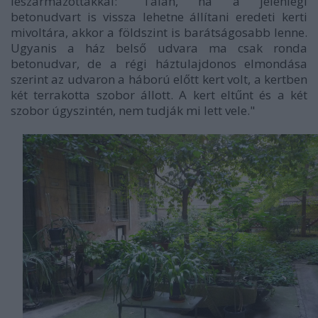
leszármazottakkal: "
Talán, ha a jelenlegi
betonudvart is vissza lehetne állítani eredeti kerti
mivoltára, akkor a földszint is barátságosabb lenne.
Ugyanis a ház belső udvara ma csak
ronda
betonudvar,
de a régi háztulajdonos elmondása
szerint az udvaron a háború előtt kert volt, a kertben
két terrakotta szobor állott. A kert eltűnt és a két
szobor úgyszintén, nem tudják mi lett vele.
"