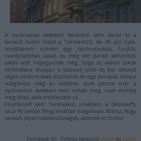
A nyolcvanas évekbeli leírásból sem derül ki a
tervező (talán majd a Tervtárból), de ők azt írják,
mindhárom szinten egy háromszobás, fürdős,
cserépkályhás lakás és még két darab kétszobás
lakás volt. Feljegyezték még, hogy az akkori lakók
elmondása alapján a kapualj jobb és bal oldalát
régen szobrocskák díszítették és egy pompás lámpa
világította meg az előteret, ezek persze már a
nyolcvanas években sem voltak meg, csak esetleg
még éltek, akik emlékeztek rá.
Elvarázsolt kert Terézváros szívében, a Dessewffy
utca 45 lakóié. Megcsinálták maguknak. Klassz, hogy
vannak olyan lakóközösségek, akiknek ez fontos.
Források: Dr. Telbisz Jánosról
innen
és
innen