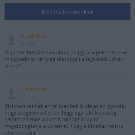
Studiolum
11 éve
Bájos kis belső tér valóban, de így a képeket elnézve
mit gondolsz, tényleg rászolgált a legszebb udvar
címre?
Catflower
11 éve
Biztosan vannak ennél szebbek is, de az az igazság,
hogy az igyekezet és az, hogy egy lakóközösség
együtt létrehoz valamit, mindig annyira
megdobogtatja a szívemet, hogy a hibákat nem is
akarom látni.