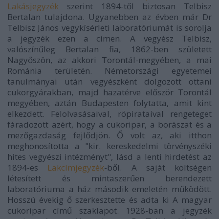
Lakásjegyzék
szerint 1894-től biztosan Telbisz
Bertalan tulajdona. Ugyanebben az évben már Dr
Telbisz János vegykísérleti laboratóriumát is sorolja
a jegyzék ezen a címen. A vegyész Telbisz,
valószínűleg Bertalan fia,
1862-ben született
Nagyőszön, az akkori Torontál-megyében, a mai
Románia területén. Németországi egyetemei
tanulmányai után vegyészként dolgozott ottani
cukorgyárakban, majd hazatérve először Torontál
megyében, aztán Budapesten folytatta, amit kint
elkezdett. Felolvasásaival, röpirataival rengeteget
fáradozott azért, hogy a
cukoripar, a borászat és a
mezőgazdaság fejlődjön. Ő volt az, aki itthon
meghonosította a "kir. keresked
elmi törvényszéki
hites vegyészi intézményt", lásd a lenti hirdetést az
1894-es
Lakcímjegyzék
-ből. A s
aját költségen
létesített és mintaszerűen berendezett
laboratóriuma a ház második emeletén működött.
H
osszú évekig ő szerkesztette és adta ki A magyar
cukoripar című szaklapot.
1928-ban a jegyzék