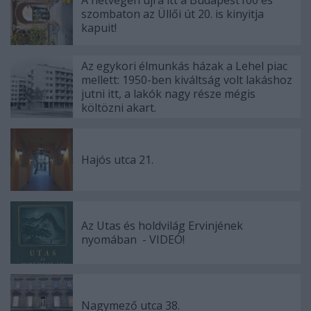
A hétvégén újra itt a Budapest100 és
szombaton az Üllői út 20. is kinyitja
kapuit!
Az egykori élmunkás házak a Lehel piac
mellett: 1950-ben kiváltság volt lakáshoz
jutni itt, a lakók nagy része mégis
költözni akart.
Hajós utca 21.
Az Utas és holdvilág Ervinjének
nyomában - VIDEÓ!
Nagymező utca 38.