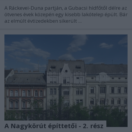
A Ráckevei-Duna partján, a Gubacsi hídfőtől délre az
ötvenes évek közepén egy kisebb lakótelep épült. Bár
az elmúlt évtizedekben sikerült ...
A Nagykörút építtetői - 2. rész