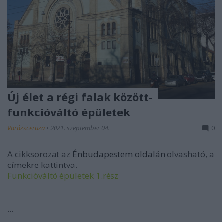
Új élet a régi falak között-
funkcióváltó épületek
Varázsceruza
•
2021. szeptember 04.
0
A cikksorozat az
Énbudapestem oldalán
olvasható, a
címekre kattintva.
Funkcióváltó épületek 1.rész
...