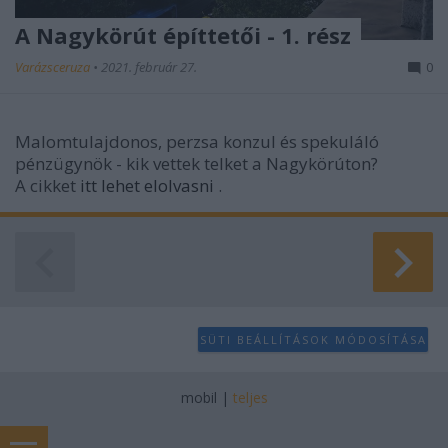
A Nagykörút építtetői - 1. rész
Varázsceruza
•
2021. február 27.
0
Malomtulajdonos, perzsa konzul és spekuláló
pénzügynök - kik vettek telket a Nagykörúton?
A cikket
itt lehet elolvasni
.
SÜTI BEÁLLÍTÁSOK MÓDOSÍTÁSA
mobil
|
teljes