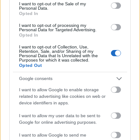
consent section.
I want to opt-out of the Sale of my
Personal Data.
Luxusvilla a Rózsadombon 1935-ből,
Opted In
amely kilenc évig volt boldog családi
I want to opt-out of processing my
fészek
Personal Data for Targeted Advertising.
Opted In
II. kerület Lorántffy Zsuzsanna utca 16.
I want to opt-out of Collection, Use,
Varázsceruza
•
2021. június 18.
0
Retention, Sale, and/or Sharing of my
Personal Data that Is Unrelated with the
Purposes for which it was collected.
A Lorántffy Zsuzsanna utca és a Csopaki utca sarkán
Opted Out
álló, nagy telekre 1935-ben Miskolczy László
tervezett egy három szintből álló villát a ...
Google consents
I want to allow Google to enable storage
related to advertising like cookies on web or
device identifiers in apps.
I want to allow my user data to be sent to
Google for online advertising purposes.
I want to allow Google to send me