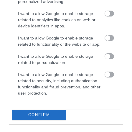
personalized advertising.
I want to allow Google to enable storage
related to analytics like cookies on web or
device identifiers in apps.
I want to allow Google to enable storage
related to functionality of the website or app.
Cikkeim az Énbudapestem oldalán
Varázsceruza
•
2021. május 21.
0
I want to allow Google to enable storage
related to personalization.
2021. március 1.
I want to allow Google to enable storage
Százéves sasok nyomában- a város legszebb
related to security, including authentication
kapuinak rejtélye
functionality and fraud prevention, and other
user protection.
Március 16.
Szocreál Angyalföld szívében- ...
CONFIRM