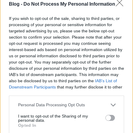
Blog -
Do Not Process My Personal Information
július 30-án.
Fortepan, Révay Péter, 1934.
If you wish to opt-out of the sale, sharing to third parties, or
A Római-part a Népszigetről.
processing of your personal or sensitive information for
targeted advertising by us, please use the below opt-out
section to confirm your selection. Please note that after your
opt-out request is processed you may continue seeing
interest-based ads based on personal information utilized by
us or personal information disclosed to third parties prior to
your opt-out. You may separately opt-out of the further
disclosure of your personal information by third parties on the
IAB’s list of downstream participants. This information may
also be disclosed by us to third parties on the
IAB’s List of
Downstream Participants
that may further disclose it to other
third parties.
Please note that this website/app uses one or more Google
Personal Data Processing Opt Outs
services and may gather and store information including but
not limited to your visit or usage behaviour. You may click to
I want to opt-out of the Sharing of my
personal data.
grant or deny consent to Google and its third-party tags to
Opted In
use your data for below specified purposes in below Google