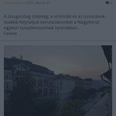
Varázsceruza
•
2021. február 27.
0
A dúsgazdag szépség, a virilisták és az uzsorások-
tovább folytatjuk körutazásunkat a Nagykörút
egykori tulajdonosainak nyomában...
Ferenc ...