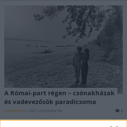
A Római-part régen – csónakházak
és vadevezősök paradicsoma
Varázsceruza
•
2021. szeptember 04.
0
A cikk az Énbudapestem oldalán jelent meg, 2021.