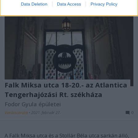
Data Deletion
Data Access
Privacy Policy
Falk Miksa utca 18-20.- az Atlantica
Tengerhajózási Rt. székháza
Fodor Gyula épületei
Varázsceruza
•
2021. február 27.
0
A Falk Miksa utca és a Stollár Béla utca sarkán álló,