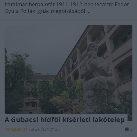
hatalmas bérpalotát 1911-1912-ben tervezte Fodor
Gyula Pollák Ignác megbízásából. ...
A Gubacsi hídfői kísérleti lakótelep
Varázsceruza
•
2021. február 27.
0