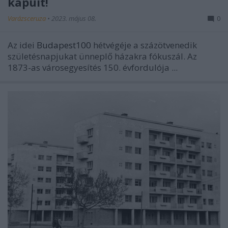
kapuit!
Varázsceruza
•
2023. május 08.
0
Az idei
Budapest100
hétvégéje a százötvenedik
születésnapjukat ünneplő házakra fókuszál. Az
1873-as városegyesítés 150. évfordulója ...