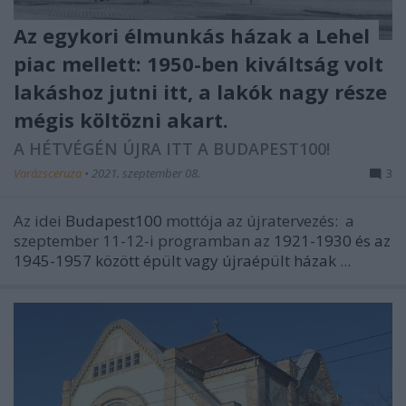
Az egykori élmunkás házak a Lehel
piac mellett: 1950-ben kiváltság volt
lakáshoz jutni itt, a lakók nagy része
mégis költözni akart.
A HÉTVÉGÉN ÚJRA ITT A BUDAPEST100!
Varázsceruza
•
2021. szeptember 08.
3
Az idei
Budapest100
mottója az
újratervezés:
a
szeptember 11-12-i programban az
1921-1930 és az
1945-1957 között épült vagy újraépült házak
...